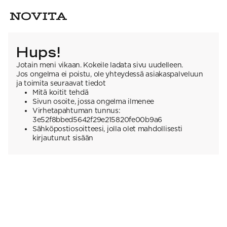
Hups!
Jotain meni vikaan. Kokeile ladata sivu uudelleen.
Jos ongelma ei poistu, ole yhteydessä asiakaspalveluun
ja toimita seuraavat tiedot
Mitä koitit tehdä
Sivun osoite, jossa ongelma ilmenee
Virhetapahtuman tunnus:
3e52f8bbed5642f29e215820fe00b9a6
Sähköpostiosoitteesi, jolla olet mahdollisesti
kirjautunut sisään