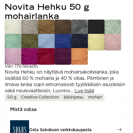
VAHVUUS
Signature
Novita Hehku 50 g
SESONGIN MALLISTOT
7 Veljestä
1 = ohuin, 7 = paksuin
Nalle
mohairlanka
SS26 Kirsikka
Wonder Wool
1. Lace
INSPIROIDU
Simberg & Hanna
Hehku
2. 4-ply
Sumari
3. Sport
Yhteisö
SS26 Hyvän olon
4. DK
Ajankohtaista
neuleet
5. Aran
Tilaa uutiskirje
SS26 Auringon
6. Chunky
Kaikki artikkelit
kosketus -
7. Super Chunky
kesämallisto
SS26 Signature
Collection
Väri
:
170 laivasto
Novita Hehku on näyttävä mohairsekoitelanka, joka
sisältää 60 % mohairia ja 40 % villaa. Pörröinen ja
ilmava lanka sopii erinomaisesti tyylikkäisiin asusteisiin
sekä neulevaatteisiin. Luonno...
Lue lisää
50 g
Creative Collection
käsinpesu
mohair
Mistä ostaa
Osta Sokoksen verkkokaupasta