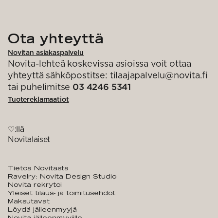
Ota yhteyttä
Novitan asiakaspalvelu
Novita-lehteä koskevissa asioissa voit ottaa
yhteyttä sähköpostitse: tilaajapalvelu@novita.fi
tai puhelimitse
03 4246 5341
Tuotereklamaatiot
♡:llä
Novitalaiset
Tietoa Novitasta
Ravelry: Novita Design Studio
Novita rekrytoi
Yleiset tilaus- ja toimitusehdot
Maksutavat
Löydä jälleenmyyjä
Novita jälleenmyyjille