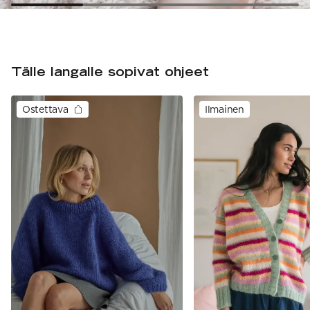
Tälle langalle sopivat ohjeet
Ostettava
Ilmainen