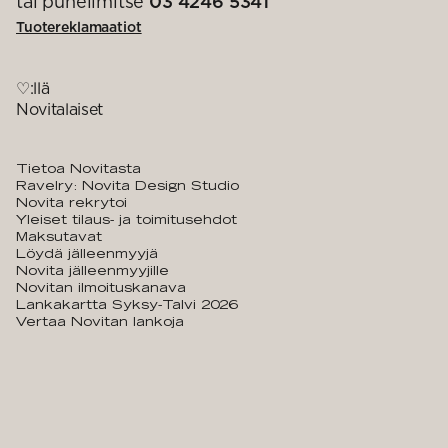
tai puhelimitse
03 4246 5341
Tuotereklamaatiot
♡:llä
Novitalaiset
Tietoa Novitasta
Ravelry: Novita Design Studio
Novita rekrytoi
Yleiset tilaus- ja toimitusehdot
Maksutavat
Löydä jälleenmyyjä
Novita jälleenmyyjille
Novitan ilmoituskanava
Lankakartta Syksy-Talvi 2026
Vertaa Novitan lankoja