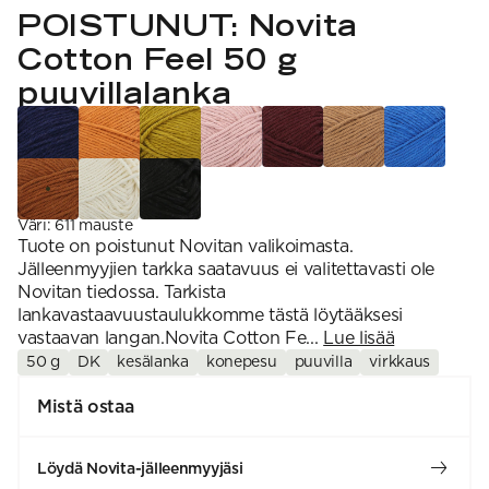
VAHVUUS
Signature
POISTUNUT: Novita
SESONGIN MALLISTOT
7 Veljestä
1 = ohuin, 7 = paksuin
Nalle
Cotton Feel 50 g
SS26 Kirsikka
Wonder Wool
1. Lace
INSPIROIDU
Simberg & Hanna
Hehku
2. 4-ply
puuvillalanka
Sumari
3. Sport
Yhteisö
SS26 Hyvän olon
4. DK
Ajankohtaista
neuleet
5. Aran
Tilaa uutiskirje
SS26 Auringon
6. Chunky
Kaikki artikkelit
kosketus -
7. Super Chunky
kesämallisto
SS26 Signature
Collection
Väri
:
611 mauste
Tuote on poistunut Novitan valikoimasta.
Jälleenmyyjien tarkka saatavuus ei valitettavasti ole
Novitan tiedossa. Tarkista
lankavastaavuustaulukkomme tästä löytääksesi
vastaavan langan.Novita Cotton Fe...
Lue lisää
50 g
DK
kesälanka
konepesu
puuvilla
virkkaus
Mistä ostaa
Löydä Novita-jälleenmyyjäsi