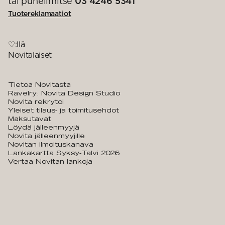
tai puhelimitse
03 4246 5341
Tuotereklamaatiot
♡:llä
Novitalaiset
Tietoa Novitasta
Ravelry: Novita Design Studio
Novita rekrytoi
Yleiset tilaus- ja toimitusehdot
Maksutavat
Löydä jälleenmyyjä
Novita jälleenmyyjille
Novitan ilmoituskanava
Lankakartta Syksy-Talvi 2026
Vertaa Novitan lankoja