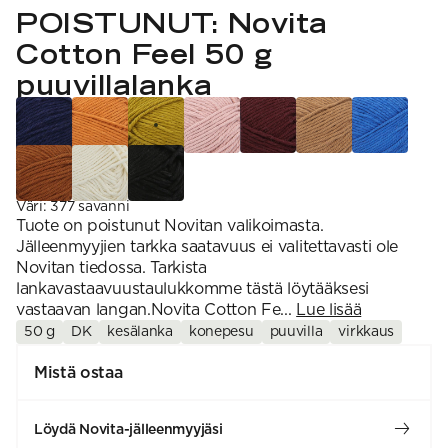
VAHVUUS
Signature
POISTUNUT: Novita
SESONGIN MALLISTOT
7 Veljestä
1 = ohuin, 7 = paksuin
Nalle
Cotton Feel 50 g
SS26 Kirsikka
Wonder Wool
1. Lace
INSPIROIDU
Simberg & Hanna
Hehku
2. 4-ply
puuvillalanka
Sumari
3. Sport
Yhteisö
SS26 Hyvän olon
4. DK
Ajankohtaista
neuleet
5. Aran
Tilaa uutiskirje
SS26 Auringon
6. Chunky
Kaikki artikkelit
kosketus -
7. Super Chunky
kesämallisto
SS26 Signature
Collection
Väri
:
377 savanni
Tuote on poistunut Novitan valikoimasta.
Jälleenmyyjien tarkka saatavuus ei valitettavasti ole
Novitan tiedossa. Tarkista
lankavastaavuustaulukkomme tästä löytääksesi
vastaavan langan.Novita Cotton Fe...
Lue lisää
50 g
DK
kesälanka
konepesu
puuvilla
virkkaus
Mistä ostaa
Löydä Novita-jälleenmyyjäsi