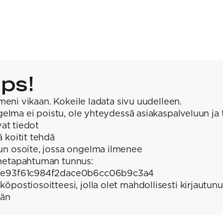
ps!
meni vikaan. Kokeile ladata sivu uudelleen.
elma ei poistu, ole yhteydessä asiakaspalveluun ja 
at tiedot
ä koitit tehdä
un osoite, jossa ongelma ilmenee
hetapahtuman tunnus:
e93f61c984f2dace0b6cc06b9c3a4
köpostiosoitteesi, jolla olet mahdollisesti kirjautunu
ään