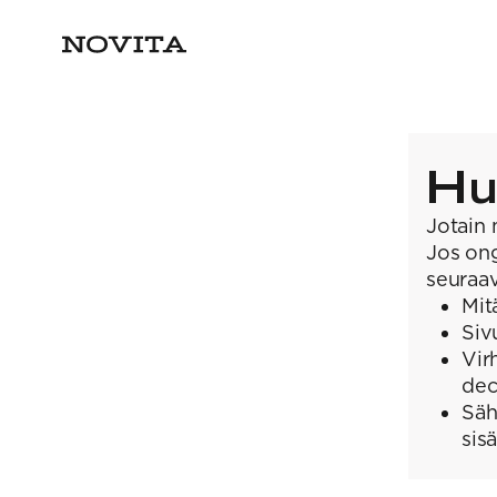
Hu
Jotain 
Jos ong
seuraav
Mit
Siv
Vir
dec
Säh
sis