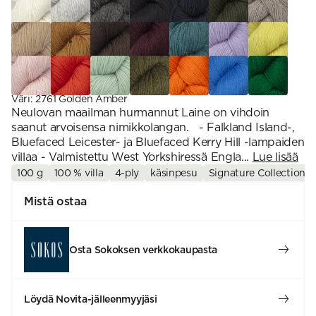
Väri
:
2761 Golden Amber
Neulovan maailman hurmannut Laine on vihdoin
saanut arvoisensa nimikkolangan. - Falkland Island-,
Bluefaced Leicester- ja Bluefaced Kerry Hill -lampaiden
villaa - Valmistettu West Yorkshiressä Engla...
Lue lisää
100 g
100 % villa
4-ply
käsinpesu
Signature Collection
Mistä ostaa
Osta Sokoksen verkkokaupasta
Löydä Novita-jälleenmyyjäsi