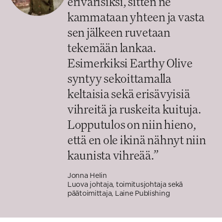
erivärisiksi, sitten ne
kammataan yhteen ja vasta
sen jälkeen ruvetaan
tekemään lankaa.
Esimerkiksi Earthy Olive
syntyy sekoittamalla
keltaisia sekä erisävyisiä
vihreitä ja ruskeita kuituja.
Lopputulos on niin hieno,
että en ole ikinä nähnyt niin
kaunista vihreää.
”
Jonna Helin
Luova johtaja, toimitusjohtaja sekä
päätoimittaja, Laine Publishing