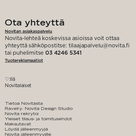
Ota yhteyttä
Novitan asiakaspalvelu
Novita-lehteä koskevissa asioissa voit ottaa
yhteyttä sähköpostitse: tilaajapalvelu@novita.fi
tai puhelimitse
03 4246 5341
Tuotereklamaatiot
♡:llä
Novitalaiset
Tietoa Novitasta
Ravelry: Novita Design Studio
Novita rekrytoi
Yleiset tilaus- ja toimitusehdot
Maksutavat
Löydä jälleenmyyjä
Novita jälleenmyyjille