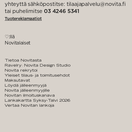
yhteyttä sähköpostitse: tilaajapalvelu@novita.fi
tai puhelimitse
03 4246 5341
Tuotereklamaatiot
♡:llä
Novitalaiset
Tietoa Novitasta
Ravelry: Novita Design Studio
Novita rekrytoi
Yleiset tilaus- ja toimitusehdot
Maksutavat
Löydä jälleenmyyjä
Novita jälleenmyyjille
Novitan ilmoituskanava
Lankakartta Syksy-Talvi 2026
Vertaa Novitan lankoja