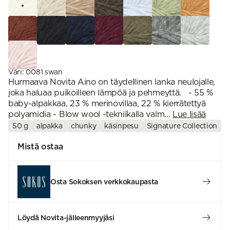
Väri
:
0081 swan
Hurmaava Novita Aino on täydellinen lanka neulojalle,
joka haluaa puikoilleen lämpöä ja pehmeyttä. - 55 %
baby-alpakkaa, 23 % merinovillaa, 22 % kierrätettyä
polyamidia - Blow wool -tekniikalla valm...
Lue lisää
50 g
alpakka
chunky
käsinpesu
Signature Collection
Mistä ostaa
Osta Sokoksen verkkokaupasta
Löydä Novita-jälleenmyyjäsi