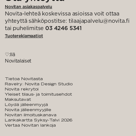
Novitan asiakaspalvelu
Novita-lehteä koskevissa asioissa voit ottaa
yhteyttä sähköpostitse: tilaajapalvelu@novita.fi
tai puhelimitse
03 4246 5341
Tuotereklamaatiot
♡:llä
Novitalaiset
Tietoa Novitasta
Ravelry: Novita Design Studio
Novita rekrytoi
Yleiset tilaus- ja toimitusehdot
Maksutavat
Löydä jälleenmyyjä
Novita jälleenmyyjille
Novitan ilmoituskanava
Lankakartta Syksy-Talvi 2026
Vertaa Novitan lankoja