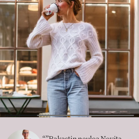
“
”Rakastin neuloa Novita