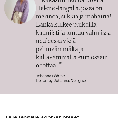
Helene -langalla, jossa on
merinoa, silkkiä ja mohairia!
Lanka kulkee puikoilla
kauniisti ja tuntuu valmiissa
neuleessa vielä
pehmeämmältä ja
kiiltävämmältä kuin osasin
odottaa."
”
Johanna Böhme
Kolibri by Johanna, Designer
Tälle langalle sopivat ohjeet