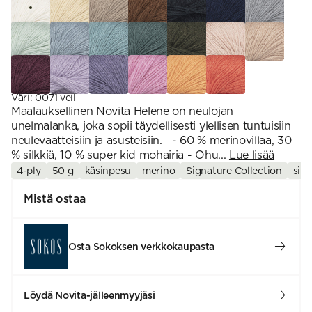
Väri
:
0071 veil
Maalauksellinen Novita Helene on neulojan
unelmalanka, joka sopii täydellisesti ylellisen tuntuisiin
neulevaatteisiin ja asusteisiin. - 60 % merinovillaa, 30
% silkkiä, 10 % super kid mohairia - Ohu...
Lue lisää
4-ply
50 g
käsinpesu
merino
Signature Collection
silk
Mistä ostaa
Osta Sokoksen verkkokaupasta
Löydä Novita-jälleenmyyjäsi