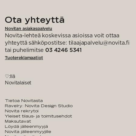
Ota yhteyttä
Novitan asiakaspalvelu
Novita-lehteä koskevissa asioissa voit ottaa
yhteyttä sähköpostitse: tilaajapalvelu@novita.fi
tai puhelimitse
03 4246 5341
Tuotereklamaatiot
♡:llä
Novitalaiset
Tietoa Novitasta
Ravelry: Novita Design Studio
Novita rekrytoi
Yleiset tilaus- ja toimitusehdot
Maksutavat
Löydä jälleenmyyjä
Novita jälleenmyyjille