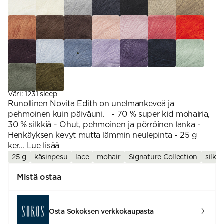
Väri
:
1231 sleep
Runollinen Novita Edith on unelmankeveä ja
pehmoinen kuin päiväuni. - 70 % super kid mohairia,
30 % silkkiä - Ohut, pehmoinen ja pörröinen lanka -
Henkäyksen kevyt mutta lämmin neulepinta - 25 g
ker...
Lue lisää
25 g
käsinpesu
lace
mohair
Signature Collection
silkki
Mistä ostaa
Osta Sokoksen verkkokaupasta